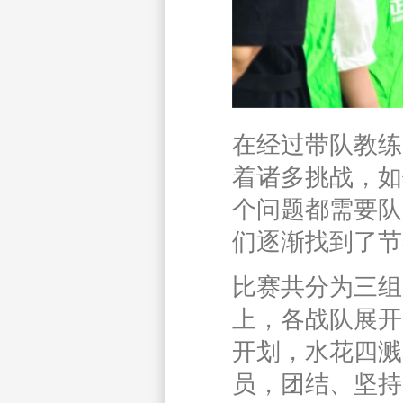
在经过带队教练
着诸多挑战，如
个问题都需要队
们逐渐找到了节
比赛共分为三组
上，各战队展开
开划，水花四溅
员，团结、坚持