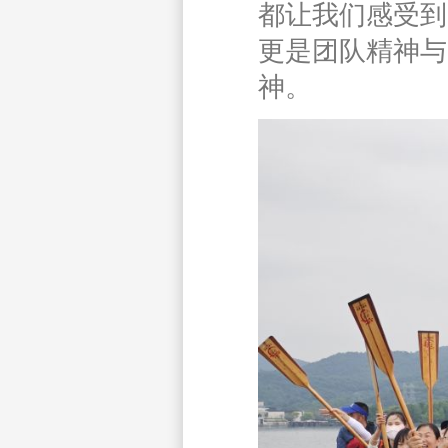
都让我们感受到
更是团队精神与
神。