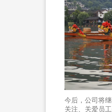
今后，公司将继
关注、关爱员工