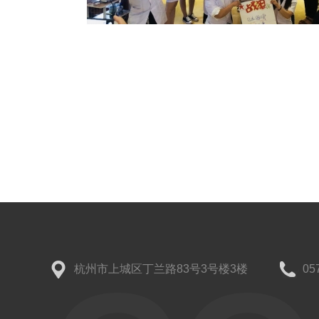
杭州市上城区丁兰路83号3号楼3楼
05