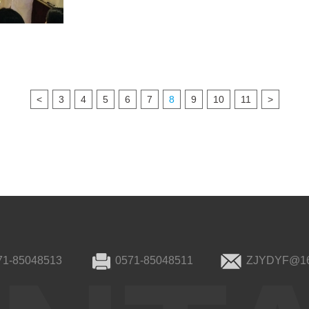
<
3
4
5
6
7
8
9
10
11
>
71-85048513
0571-85048511
ZJYDYF@1