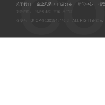
CO
关于我们
企业风采
门店分布
新闻中心
招
友情链接：
网易云课堂
京东
淘宝网
备案号：
浙ICP备13019484号-3
ALL RIGHT正京元