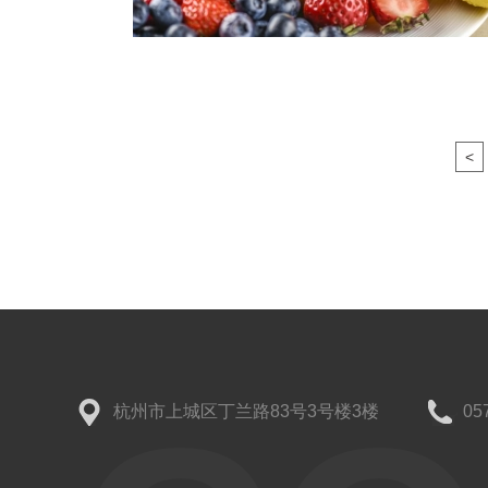
<
杭州市上城区丁兰路83号3号楼3楼
05