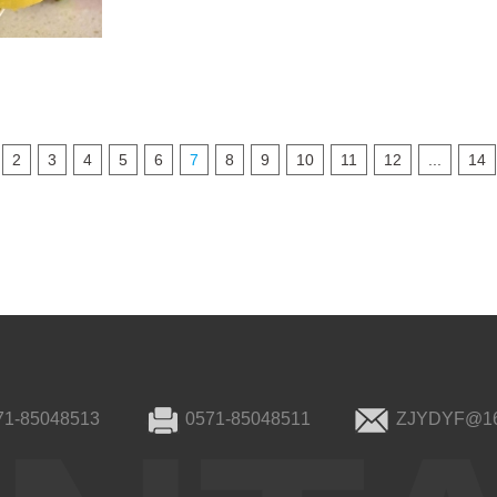
2
3
4
5
6
7
8
9
10
11
12
...
14
71-85048513
0571-85048511
ZJYDYF@1